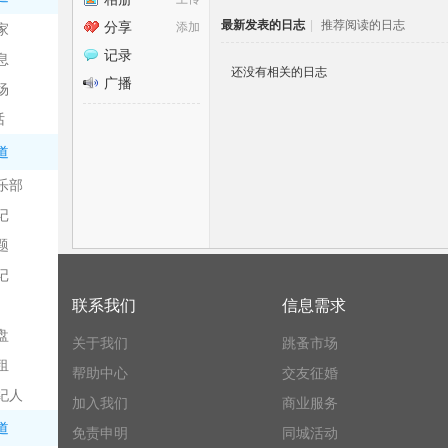
中
›
最新发表的日志
|
推荐阅读的日志
分享
添加
家
记录
息
还没有相关的日志
广播
场
话
道
乐部
记
日
题
记
联系我们
信息需求
盘
关于我们
跳蚤市场
租
帮助中心
交友征婚
纪人
加入我们
商业服务
吧
道
免责申明
同城活动