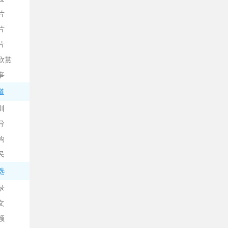
片
片
片
欣赏
平
事
道
训
导
构
民
台
选
录
文
频