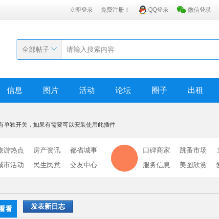
立即登录
免费注册！
QQ登录
微信登录
全部帖子
信息
图片
活动
论坛
圈子
出租
有单独开关，如果有需要可以安装使用此插件
旅游热点
房产资讯
都省城事
口碑商家
跳蚤市场
城市活动
民生民意
交友中心
服务信息
美图欣赏
发表新日志
看看