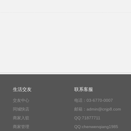
生活交友
联系客服
交友中心
电话：03-6770-0007
同城快店
邮箱：admin@cnjp8.com
商家入驻
QQ:71877711
商家管理
QQ:chenwenqiang1985