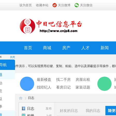
设为首页
收藏本站
关注微博
关注微信
首页
商城
房产
人才
新闻
x
关闭
温馨提示
导航
本功能为插件演示，可以实现禁用右键、复制、粘贴、选中以及屏蔽提示等操作，都
我知道了
题
最新楼盘
找二手房
房屋出租
动
找经纪人
看房日记
家装话题
意
日志
益
事
日志
发布
好友的日志
我的日志
随便
道
相册
上传