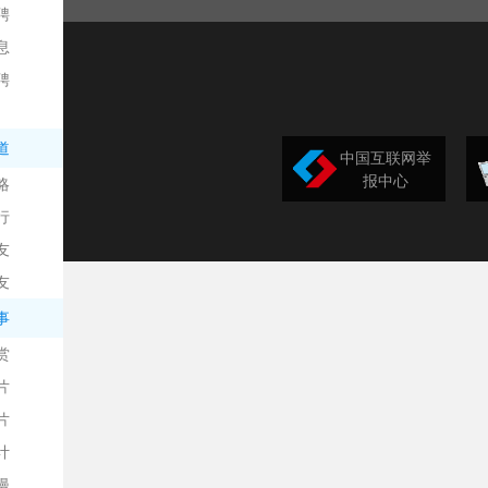
聘
息
聘
道
中国互联网举
报中心
略
信
行
友
友
事
赏
片
息
片
计
漫