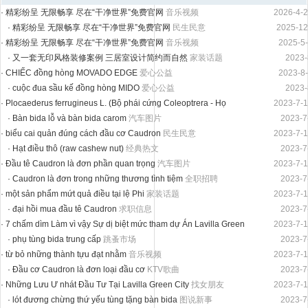
·
精彩纷呈 无限畅享 尽在“干净世界”免费官网
音乐视频
2026-4-2
·
精彩纷呈 无限畅享 尽在“干净世界”免费官网
民生民意
2025-12
·
精彩纷呈 无限畅享 尽在“干净世界”免费官网
音乐视频
2025-5-
·
又一套无印风格装修案例 三居室设计简约而自然
家装话题
2023-
·
CHIẾC đồng hòng MOVADO EDGE
爱心公益
2023-8-
·
cuộc đua sầu kế đồng hòng MIDO
爱心公益
2023-
·
Plocaederus ferrugineus L. (Bộ phái cứng Coleoptrera - Họ
2023-7-1
Cerambycidae).
家装话题
·
Bàn bida lỗ và bàn bida carom
汽车图片
2023-7
·
biểu cai quản đúng cách đầu cơ Caudron
民生民意
2023-7-1
·
Hạt điều thô (raw cashew nut)
经典热文
2023-7
·
Đầu tê Caudron là đơn phần quan trọng
汽车图片
2023-7-1
·
Caudron là đơn trong những thương tình tiệm
全职招聘
2023-7
·
một sản phẩm mứt quả điều tại lệ Phi
家装话题
2023-7-1
·
đại hồi mua đầu tê Caudron
求职信息
2023-7
·
7 chấm dìm Làm vì vậy Sự dị biệt mức tham dự Án Lavilla Green
2023-7-1
City
家装日记
·
phụ tùng bida trung cấp
跳蚤市场
2023-7
·
từ bỏ những thành tựu đạt nhằm
音乐视频
2023-7-1
·
Đầu cơ Caudron là đơn loại đầu cơ
KTV歌曲
2023-7
·
Những Lưu Ư nhát Đầu Tư Tại Lavilla Green City
找女朋友
2023-7-1
·
lót đương chừng thứ yếu tùng tặng bàn bida
图说新事
2023-7