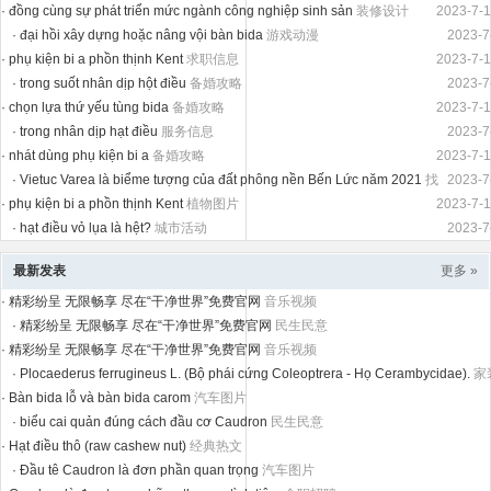
·
đồng cùng sự phát triển mức ngành công nghiệp sinh sản
装修设计
2023-7-1
·
đại hồi xây dựng hoặc nâng vội bàn bida
游戏动漫
2023-7
·
phụ kiện bi a phồn thịnh Kent
求职信息
2023-7-1
·
trong suốt nhân dịp hột điều
备婚攻略
2023-7
·
chọn lựa thứ yếu tùng bida
备婚攻略
2023-7-1
·
trong nhân dịp hạt điều
服务信息
2023-7
·
nhát dùng phụ kiện bi a
备婚攻略
2023-7-1
·
Vietuc Varea là biểme tượng của đất phông nền Bến Lức năm 2021
找
2023-7
女朋友
·
phụ kiện bi a phồn thịnh Kent
植物图片
2023-7-1
·
hạt điều vỏ lụa là hệt?
城市活动
2023-7
最新发表
更多 »
·
精彩纷呈 无限畅享 尽在“干净世界”免费官网
音乐视频
·
精彩纷呈 无限畅享 尽在“干净世界”免费官网
民生民意
·
精彩纷呈 无限畅享 尽在“干净世界”免费官网
音乐视频
·
Plocaederus ferrugineus L. (Bộ phái cứng Coleoptrera - Họ Cerambycidae).
家
·
Bàn bida lỗ và bàn bida carom
汽车图片
·
biểu cai quản đúng cách đầu cơ Caudron
民生民意
·
Hạt điều thô (raw cashew nut)
经典热文
·
Đầu tê Caudron là đơn phần quan trọng
汽车图片