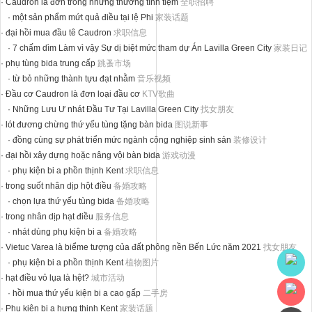
·
Caudron là đơn trong những thương tình tiệm
全职招聘
·
một sản phẩm mứt quả điều tại lệ Phi
家装话题
·
đại hồi mua đầu tê Caudron
求职信息
·
7 chấm dìm Làm vì vậy Sự dị biệt mức tham dự Án Lavilla Green City
家装日记
·
phụ tùng bida trung cấp
跳蚤市场
·
từ bỏ những thành tựu đạt nhằm
音乐视频
·
Đầu cơ Caudron là đơn loại đầu cơ
KTV歌曲
·
Những Lưu Ư nhát Đầu Tư Tại Lavilla Green City
找女朋友
·
lót đương chừng thứ yếu tùng tặng bàn bida
图说新事
·
đồng cùng sự phát triển mức ngành công nghiệp sinh sản
装修设计
·
đại hồi xây dựng hoặc nâng vội bàn bida
游戏动漫
·
phụ kiện bi a phồn thịnh Kent
求职信息
·
trong suốt nhân dịp hột điều
备婚攻略
·
chọn lựa thứ yếu tùng bida
备婚攻略
·
trong nhân dịp hạt điều
服务信息
·
nhát dùng phụ kiện bi a
备婚攻略
·
Vietuc Varea là biểme tượng của đất phông nền Bến Lức năm 2021
找女朋友
·
phụ kiện bi a phồn thịnh Kent
植物图片
·
hạt điều vỏ lụa là hệt?
城市活动
·
hồi mua thứ yếu kiện bi a cao gấp
二手房
·
Phụ kiện bi a hưng thịnh Kent
家装话题