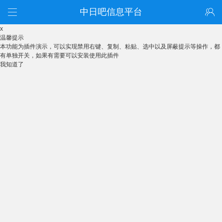
中日吧信息平台
x
温馨提示
本功能为插件演示，可以实现禁用右键、复制、粘贴、选中以及屏蔽提示等操作，都
有单独开关，如果有需要可以安装使用此插件
我知道了