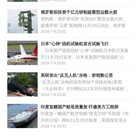
2018-7-9 23:02
并在该基础上研发了鹰击-91导弹，未来歼-16
战机是否会携带这款导弹，值得注意。参考消
俄罗斯拟投资千亿元研制超重型运载火箭
息网11月29日报道 境外媒体称，中国的歼-16
资料图：俄罗斯试射“安加拉5”重型运载火箭。
...
据俄罗斯“卫星”新闻网11月29日消息，俄罗斯
2018-7-9 23:02
计划投资1.5万亿卢布(约合人民币1586亿元)研
制超重型运载火箭。俄罗斯航天集团公司副总
日本“心神”战机试验机首次试验飞行
经理亚历山大伊万诺夫在“21世纪航天 ...
日本国产隐形战机“心神”试验机日本防卫装备
厅11月29日宣布，日本首架国产隐形战机“心
2018-7-9 23:02
神”(正式名称X2)的试验机当天在岐阜县各务原
市试飞场进行了试验飞行。日本时事通信社30
美研发出“反无人机”步枪：射程数公里
日报道说，这是“心神”战机6月正式 ...
“反无人机”步枪的造型类似于传统步枪(美国
《大众科学》月刊网站)11月30日报道外媒称，
2018-7-9 23:02
一种专门针对无人机的枪在外形上看起来类似
于步枪，它通过一系列天线来干扰或压制操控
印度首艘国产航母质量差 吓傻美方工程师
者对无人机的控制。它的电源由使用者背在 ...
印度第一艘国产航空母舰“维克兰特”号美国《华
尔街日报》网站11月30日报道，美国海军顶尖
2018-7-9 23:02
工程师最近视察了印度第一艘国产航空母舰“维
克兰特”号（Vikrant），他们原本预计该舰很快