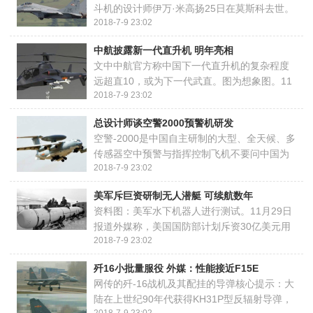
斗机的设计师伊万·米高扬25日在莫斯科去世。
2018-7-9 23:02
根据家人要求，将不举行隆重的安葬仪式。莫
斯科市政府计划在市内为他设立一个纪念碑。
中航披露新一代直升机 明年亮相
伊万·米高扬的家庭背景很有趣，他的叔叔 ...
文中中航官方称中国下一代直升机的复杂程度
远超直10，或为下一代武直。图为想象图。11
2018-7-9 23:02
月24日，全国工业和信息化科技创新大会在北
京召开，部署“十三五”工信系统产业创新任务。
总设计师谈空警2000预警机研发
工信部部长苗圩在会上说，要全面启动实 ...
空警-2000是中国自主研制的大型、全天候、多
传感器空中预警与指挥控制飞机不要问中国为
2018-7-9 23:02
你做了什么，而要问你为中国做了什么。我
想，我这是代表我们整个团队向全世界说的，
美军斥巨资研制无人潜艇 可续航数年
做世界上最好的预警机。”19日，中国电子科 ...
资料图：美军水下机器人进行测试。11月29日
报道外媒称，美国国防部计划斥资30亿美元用
2018-7-9 23:02
于研制无人潜艇。据俄罗斯卫星网11月27日报
道称，该计划暂时处于研究阶段，但工程师已
歼16小批量服役 外媒：性能接近F15E
经取得了改进技术，能够解决水下自动航行系
网传的歼-16战机及其配挂的导弹核心提示：大
...
陆在上世纪90年代获得KH31P型反辐射导弹，