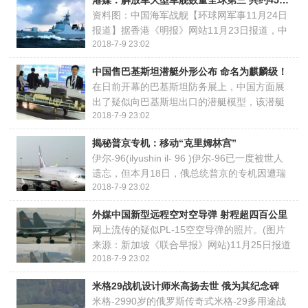
港媒：解放军大型军舰数量全球第三 共约450艘
关各项准备、2025年底前实现全岛封关运 ...
资料图：中国海军战舰【环球网军事11月24日
报道】据香港《明报》网站11月23日报道，中
2018-7-9 23:02
国近年致力做海洋强国，海军建设成为重中之
重。从2013年开始，每年有大批军舰建设和下
中国售巴基斯坦潜艇外形公布 命名为麒麟级！
水，沿海已形成三大海军舰艇生产基地。内地
在日前开幕的巴基斯坦防务展上，中国方面展
...
出了疑似向巴基斯坦出口的潜艇模型，该潜艇
2018-7-9 23:02
是中国船舶重工国际贸易有限公司，同时据现
场介绍，这艘新型常规潜艇被命名为麒麟级潜
揭秘普京专机：移动“克里姆林宫”
艇。据报道，巴基斯坦政府于2015年4月宣布
伊尔-96(ilyushin il- 96 )伊尔-96已一度被世人
...
遗忘，但本月18日，俄总统普京的专机因遭瑞
2018-7-9 23:02
士军方近距离“围堵”，使得伊尔-96-300再次回
到聚光灯之下。2015年，俄伊柳申航空集团宣
外媒中国新型远程空对空导弹 射程超四百公里
布计划恢复“伊尔-96”飞机量产，这 ...
网上流传的疑似PL-15空空导弹的照片。(图片
来源：新加坡《联合早报》网站)11月25日报道
2018-7-9 23:02
英媒称，中国网络有图片显示，正在空军试飞
院进行科研试飞的歼-16携带了新型远程空空导
米格29战机设计师米高扬去世 俄为其纪念碑
弹亮相。据英国《每日邮报》网站11月23日 ...
米格-2990岁的俄罗斯传奇式米格-29多用途战