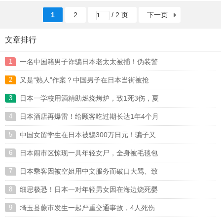
能够出海作战，美军将在印度洋上 ...
1
2
/ 2 页
下一页
文章排行
1
一名中国籍男子诈骗日本老太太被捕！伪装警
2
又是“熟人”作案？中国男子在日本当街被抢
06-26
3
日本一学校用酒精助燃烧烤炉，致1死3伤，夏
06-26
4
日本酒店再爆雷！给顾客吃过期长达1年4个月
06-26
5
中国女留学生在日本被骗300万日元！骗子又
06-26
6
日本闹市区惊现一具年轻女尸，全身被毛毯包
06-26
7
日本乘客因被空姐用中文服务而破口大骂、致
06-26
8
细思极恐！日本一对年轻男女因在海边烧死婴
06-26
9
埼玉县蕨市发生一起严重交通事故，4人死伤
06-26