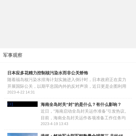
军事观察
日本应多花精力控制核污染水而非公关矫饰
随着福岛核污染水排海计划实施进入倒计时，日本政府正在卖力
开展国际公关，以期平息国内外的反对声浪，近日更是企图利用
2023-4-22 14:31
其今年七国集团（G7）峰会主席国身份，拉拢各方为福岛核污染
水排放计划背书。2023年4月13日， ...
海南全岛封关“封”的是什么？有什么影响？
近日，“海南启动全岛封关运作准备”引发热议。
目前，海南全岛封关运作各项准备工作任务均
2023-4-19 13:43
已取得阶段性进展，全面启动全岛封关运作准
备，确保今年具备封关硬件条件、明年完成封