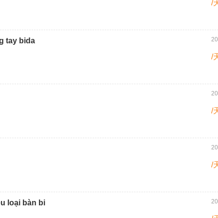
/
20
g tay bida
/
20
/
20
/
20
u loại bàn bi