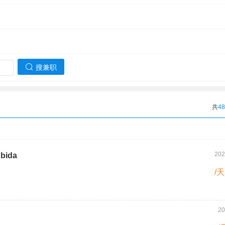
搜兼职
共
48
202
 bida
/天
20