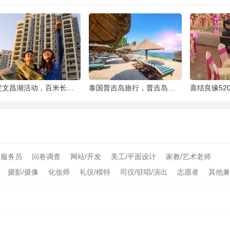
泰国最大的岛屿
喜结良缘520集体婚礼活动-喜来缘大酒店[合
唯美婚纱照欣赏 高清婚纱大片欣赏 给人一种
服务员
问卷调查
网站/开发
美工/平面设计
家教/艺术老师
摄影/摄像
化妆师
礼仪/模特
司仪/驻唱/演出
志愿者
其他兼