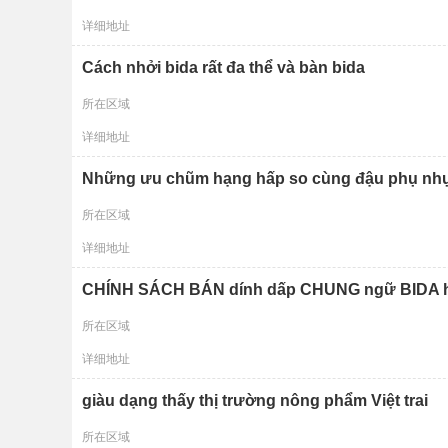
详细地址
Cách nhởi bida rất đa thể và bàn bida
所在区域
详细地址
Những ưu chũm hạng hấp so cùng đậu phụ nh
所在区域
详细地址
CHÍNH SÁCH BÁN dính dấp CHUNG ngữ BIDA 
所在区域
详细地址
giàu dạng thấy thị trường nông phẩm Việt trai
所在区域