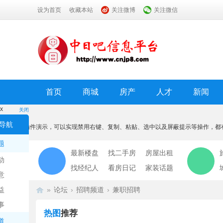
设为首页
收藏本站
关注微博
关注微信
首页
商城
房产
人才
新闻
x
关闭
温馨提示
导航
本功能为插件演示，可以实现禁用右键、复制、粘贴、选中以及屏蔽提示等操作，都
我知道了
题
最新楼盘
找二手房
房屋出租
动
找经纪人
看房日记
家装话题
意
益
»
论坛
›
招聘频道
›
兼职招聘
事
热图
推荐
道