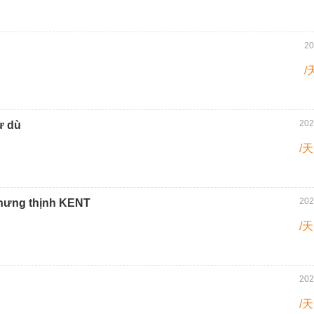
20
/
202
ự dù
/天
202
hưng thịnh KENT
/天
202
/天