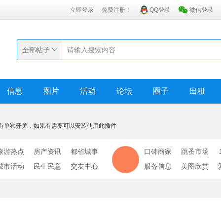
立即登录
免费注册！
QQ登录
微信登录
全部帖子
信息
图片
活动
论坛
圈子
出租
有单独开关，如果有需要可以安装使用此插件
旅游热点
房产资讯
都省城事
口碑商家
跳蚤市场
城市活动
民生民意
交友中心
服务信息
美图欣赏