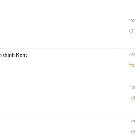
202
/天
202
 thịnh Kent
/天
20
/
20
/