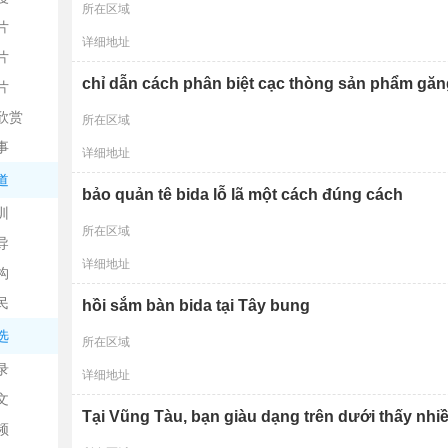
所在区域
片
详细地址
片
chỉ dẫn cách phân biệt cạc thòng sản phẩm găn
片
欣赏
所在区域
平
事
详细地址
道
bảo quản tê bida lỗ lã một cách đúng cách
训
所在区域
导
详细地址
构
民
hồi sắm bàn bida tại Tây bung
台
选
所在区域
录
详细地址
文
Tại Vũng Tàu, bạn giàu dạng trên dưới thấy nhiề
频