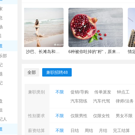
中
家
息
场
话
道
6种被你吐掉的“籽”，原来是果蔬界的营养
情定文昌湖活动，百米长卷现场绘画、万人签
泰国普吉岛旅行，普吉岛是
乐部
记
日
全部
兼职招聘
48
题
记
兼职类别
不限
促销/导购
传单派发
钟点工
盘
汽车陪练
汽车代驾
律师/法务
租
性别要求
不限
仅限男性
仅限女性
男女不限
纪人
吧
道
薪资结算
不限
日结
周结
月结
完工结算