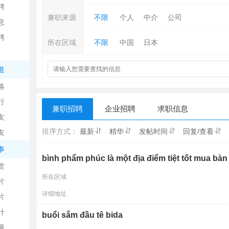
聘
兼职来源
不限
个人
中介
公司
息
聘
所在区域
不限
中国
日本
道
略
信
行
兼职招聘
企业招聘
求职信息
友
排序方式：
最新
精华
发帖时间
回复/查看
友
事
bình phẩm phúc là một địa điểm tiệt tốt mua bàn
赏
所在区域
片
息
详细地址
片
计
buổi sắm đầu tê bida
漫