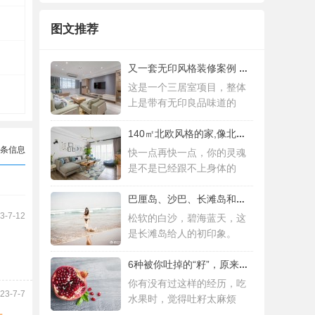
图文推荐
又一套无印风格装修案例 三居室设计简约而
这是一个三居室项目，整体
上是带有无印良品味道的
140㎡北欧风格的家,像北欧人一样去生活
条信息
快一点再快一点，你的灵魂
是不是已经跟不上身体的
巴厘岛、沙巴、长滩岛和普吉岛，哪个更值得
3-7-12
松软的白沙，碧海蓝天，这
是长滩岛给人的初印象。
6种被你吐掉的“籽”，原来是果蔬界的营养
你有没有过这样的经历，吃
23-7-7
水果时，觉得吐籽太麻烦