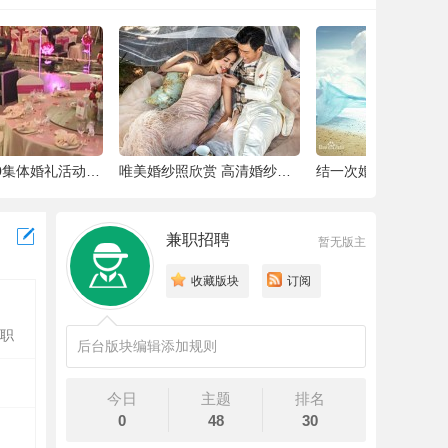
结一次婚，到底要做多少件准备工作 |备婚清
细致到指甲盖的备婚全过程，这位“挑剔”新
兼职招聘
暂无版主
收藏版块
订阅
职
后台版块编辑添加规则
今日
主题
排名
0
48
30