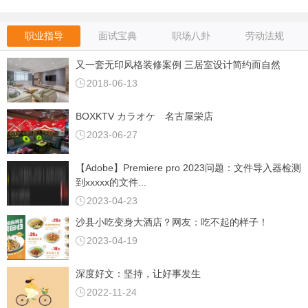
2023-5-11
职业指导
面试宝典
职场八卦
劳动法规
/天
/月
又一套无印风格装修案例 三居室设计简约而自然
2023-5-8
2018-06-13
/天
BOXKTV カラオケ 名古屋栄店
/月
2023-06-27
2023-5-8
【Adobe】Premiere pro 2023问题：文件导入器检测
/天
到xxxxx的文件...
/月
2023-04-23
2023-5-5
沙县小吃变身大酒店？网友：吃不起的样子！
/天
2023-04-19
/月
2023-4-17
深度好文：坚持，让好事发生
2022-11-24
/天