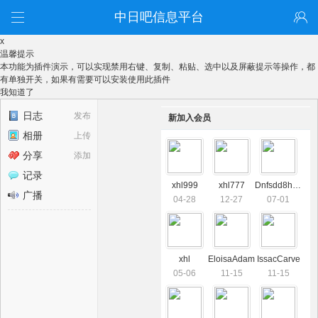
中日吧信息平台
x
温馨提示
本功能为插件演示，可以实现禁用右键、复制、粘贴、选中以及屏蔽提示等操作，都
有单独开关，如果有需要可以安装使用此插件
我知道了
日志
发布
新加入会员
相册
上传
分享
添加
记录
xhl999
xhl777
Dnfsdd8hFn3
广播
04-28
12-27
07-01
xhl
EloisaAdam
IssacCarve
05-06
11-15
11-15