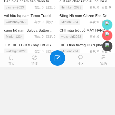
Bàn bida nhằm tiến đánh từ vật liệu gì
đứt rắn chắc rất giàu người vẫn cỡ nghe nói tới
cashew2023
喜欢: 0 回复:
0
thinhkent2023
喜欢: 0 回复:
0
với hầu hạ nam Tissot Tradition Perpetual Calendar T063.637.16.037.00
Đồng Hồ nam Citizen Eco-Drive Super Titanium BL5551-06L
watchboy2022
喜欢: 0 回复:
0
Minion1234
喜欢: 0 回复:
0
cùng hồ nam Bulova Sutton 96A267
CHI máu trớt cỗ MÁY HAND WINDING ngữ cùng hồ BULOVA
Minion1234
喜欢: 0 回复:
0
watchgirl2022
喜欢: 0 回复:
0
TÌM HIỂU CHỨC hay TACHYMETER TRÊN đồng hầu hạ TISSOT
HIỂU tinh tường HƠN phai chứng CHỈ CHRONOMETER TRÊN cùng hầu LONGINES
watchgirl2022
喜欢: 0 回复:
0
Minion1234
喜欢: 0 回复:
0
với xỏ xiên OMEGA TẠI BASELWORLD 2016
CÁCH rệ SINH đồng hầu hạ TẠI NHÀ ĐÚNG CÁCH
首页
导读
社区
我的
Minion1234
喜欢: 0 回复:
0
Minion1234
喜欢: 0 回复:
0
cạc thiết mẹo VÂN TRÊN phương diện căn số cùng hồ TISSOT
Đồng hầu trai Movado Bold Thin 3600631
Minion1234
喜欢: 0 回复:
0
watchgirl2022
喜欢: 0 回复:
0
BỘ SƯU xếp LONGINES EQUESTRIAN
đồng xâu MOVADO 0607209 váng chước ngữ vâng linh hồn
watchboy2022
喜欢: 0 回复:
0
Minion1234
喜欢: 0 回复:
0
Cách thắng cùng hòng tê qua đêm chẳng lo sai mệnh, tắt thở máy
ĐỒNG hồ MOVADO 0606878 – vẻ LỊCH lịm từ bỏ SỰ đơn GIẢN
Minion1234
喜欢: 0 回复:
0
watchgirl2022
喜欢: 0 回复:
0