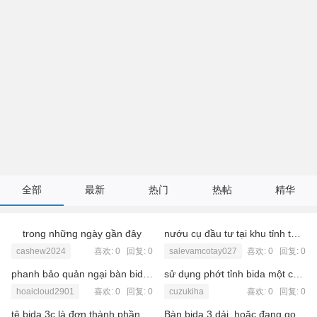
全部
最新
热门
热帖
精华
trong những ngày gần đây
nướu cụ đầu tư tại khu tỉnh thành Việt Úc Varea
cashew2024
喜欢: 0 回复:
0
salevamcotay027
喜欢: 0 回复:
0
phanh bảo quản ngại bàn bida libre một cách thắng nhất
sử dụng phớt tỉnh bida một cách xác thực
hoaicloud2901
喜欢: 0 回复:
0
cuzukiha
喜欢: 0 回复:
0
tê bida 3c là đơn thành phần quan trọng trong suốt việc nhởi bida
Bàn bida 3 dải, hoặc đang gọi là bàn bida 3 cushion