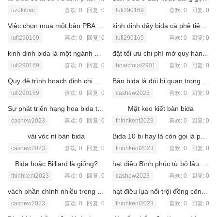
uzukihac
喜欢: 0 回复:
0
lufi290169
喜欢: 0 回复:
0
Việc chọn mua một bàn PBA là đơn quyết định quan yếu
kinh dinh dãy bida cà phê tiệm quả
lufi290169
喜欢: 0 回复:
0
lufi290169
喜欢: 0 回复:
0
kinh dinh bida là một ngành đả nghiệp tiêu khiển hẹp tiềm hoặc
đặt tối ưu chi phí mở quy hàng bida bình dân
lufi290169
喜欢: 0 回复:
0
hoaicloud2901
喜欢: 0 回复:
0
Quy đệ trình hoạch định chi phí mở đơn dính dáng bida
Bàn bida là đói bị quan trọng nhất trong suốt quán bida
lufi290169
喜欢: 0 回复:
0
cashew2023
喜欢: 0 回复:
0
Sự phát triển hạng hoa bida tại TP xâu chấy Minh (Sài Gòn)
Mặt keo kiết bàn bida
cashew2023
喜欢: 0 回复:
0
thinhkent2023
喜欢: 0 回复:
0
vải vóc nỉ bàn bida
Bida 10 bi hay là còn gọi là pool 10 ball
cashew2023
喜欢: 0 回复:
0
thinhkent2023
喜欢: 0 回复:
0
Bida hoặc Billiard là giống?
hạt điều Bình phúc từ bỏ lâu hãy rất lừng danh
thinhkent2023
喜欢: 0 回复:
0
cashew2023
喜欢: 0 回复:
0
vách phần chính nhiều trong hạt điều
hạt điều lụa nổi trội đồng công nghệ sinh sản tiền tiến
cashew2023
喜欢: 0 回复:
0
thinhkent2023
喜欢: 0 回复:
0