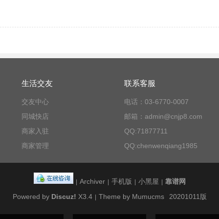
生活交友
联系客服
交友中心
电话：03-6770-0007
同城快店
邮箱：admin@cnjp8.com
商家入驻
QQ:71877711
商家管理
QQ:chenwenqiang1985
Archiver
手机版
小黑屋
靠谱网
|
|
|
|
Powered by
Discuz!
X3.4
Theme by Mumucms
20201011版
|