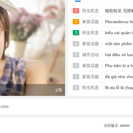
1
民生民意
精彩纷呈 无限
2
家装话题
Plocaederus fe
3
民生民意
biểu cai quản
4
家装话题
một sản phẩm m
5
城市活动
hạt điều vỏ lụa
6
家装话题
Phụ kiện bi a 
7
家装话题
đả giá như chuỗ
8
民生民意
Bi-da lỗ lã (hay
/6
140㎡北欧风格的家,像北欧
2
hl999
分区版主:
admin