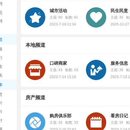
聘
城市活动
民生民意
息
主题: 90
帖数: 91
主题: 35
帖
聘
2023-7-19 12:34
2025-12-27 
道
本地频道
略
行
口碑商家
服务信息
友
主题: 43
帖数: 43
主题: 39
帖
友
2023-7-14 15:18
2023-7-19 1
事
赏
房产频道
片
片
购房俱乐部
看房日记
计
主题: 33
帖数: 33
主题: 34
帖
漫
2023-7-16 22:42
2023-7-14 0