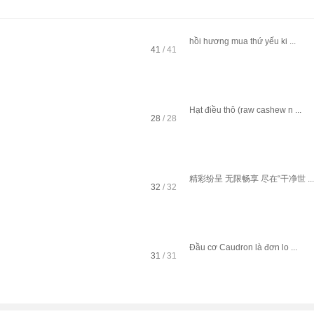
hồi hương mua thứ yếu ki ...
41
/ 41
2023-7-18 21:08
lufi290169
Hạt điều thô (raw cashew n ...
28
/ 28
2023-7-19 20:48
cashew2024
精彩纷呈 无限畅享 尽在“干净世 ...
32
/ 32
2026-4-28 18:09
xhl999
Đầu cơ Caudron là đơn lo ...
31
/ 31
2023-7-19 17:13
lufi290169