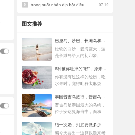
8
trong suốt nhân dịp hột điều
07-19
9
图文推荐
巴厘岛、沙巴、长滩岛和普吉岛，哪个更值得
松软的白沙，碧海蓝天，这
是长滩岛给人的初印象。
6种被你吐掉的“籽”，原来是果蔬界的营养
你有没有过这样的经历，吃
1
水果时，觉得吐籽太麻烦
泰国普吉岛旅行，普吉岛是泰国最大的岛屿
普吉岛是泰国最大的岛屿，
位于安达曼海当中，面积
结一次婚，到底要做多少件准备工作 |备婚清
2
编今天要出一道算数题来考