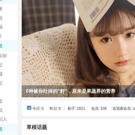
家
息
场
话
道
乐部
记
题
记
6种被你吐掉的“籽”，原来是果蔬界的营养
盘
今日:
0
昨日:
0
|
帖子:
1821
会员:
106
欢迎新会员:
x
租
纪人
草根话题
道