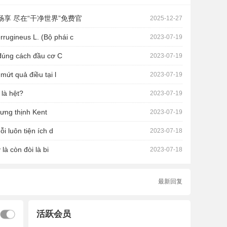
畅享 尽在“干净世界”免费官
1
民
2025-12-27
rrugineus L. (Bộ phái c
2
家
2023-07-19
 đúng cách đầu cơ C
3
爱
2023-07-19
ứt quả điều tại l
4
爱
2023-07-19
 là hệt?
5
家
2023-07-19
hưng thịnh Kent
6
民
2023-07-19
i luôn tiện ích d
7
家
2023-07-18
 là còn đòi là bi
8
城
2023-07-18
人一样去生活
又一套无
最新回复
活跃会员