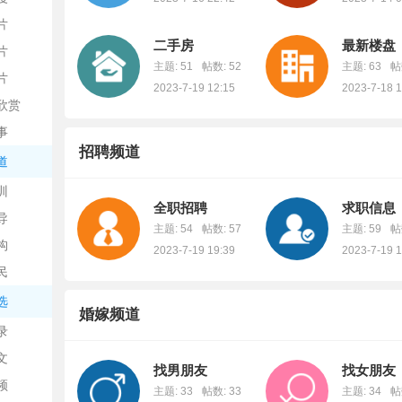
片
二手房
最新楼盘
片
主题: 51
帖数: 52
主题: 63
帖
片
2023-7-19 12:15
2023-7-18 1
欣赏
事
招聘频道
道
训
全职招聘
求职信息
导
主题: 54
帖数: 57
主题: 59
帖
构
2023-7-19 19:39
2023-7-19 1
民
选
婚嫁频道
录
文
找男朋友
找女朋友
频
主题: 33
帖数: 33
主题: 34
帖