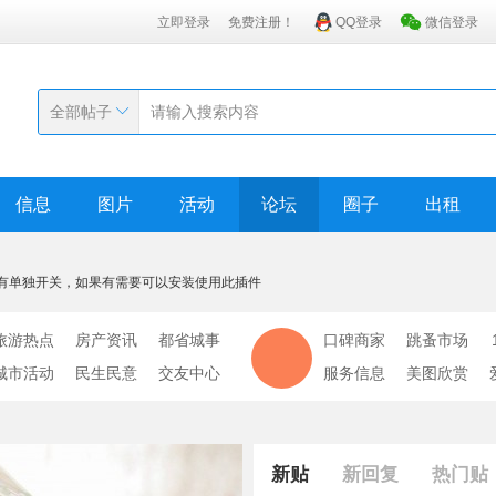
立即登录
免费注册！
QQ登录
微信登录
全部帖子
信息
图片
活动
论坛
圈子
出租
有单独开关，如果有需要可以安装使用此插件
旅游热点
房产资讯
都省城事
口碑商家
跳蚤市场
城市活动
民生民意
交友中心
服务信息
美图欣赏
新贴
新回复
热门贴