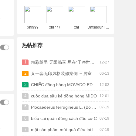
3
xhl999
xhl777
xhl
Dnfsdd8hFn3
热帖推荐
1
精彩纷呈 无限畅享 尽在“干净世界”免费官
12-27
7
2
又一套无印风格装修案例 三居室设计简约而
06-13
3
CHIẾC đồng hòng MOVADO EDGE
12-02
4
cuộc đua sầu kế đồng hòng MIDO
12-01
5
Plocaederus ferrugineus L. (Bộ phái c
07-19
6
biểu cai quản đúng cách đầu cơ C
07-19
6
7
một sản phẩm mứt quả điều tại l
07-19