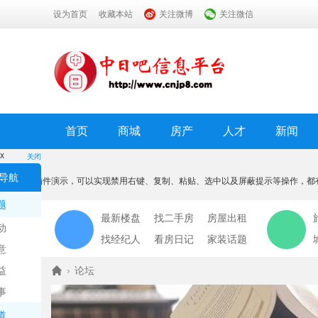
设为首页
收藏本站
关注微博
关注微信
首页
商城
房产
人才
新闻
x
关闭
温馨提示
导航
本功能为插件演示，可以实现禁用右键、复制、粘贴、选中以及屏蔽提示等操作，都
我知道了
题
最新楼盘
找二手房
房屋出租
动
找经纪人
看房日记
家装话题
意
益
›
论坛
事
道