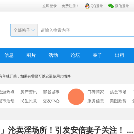
立即登录
免费注册！
QQ登录
微信登录
全部帖子
信息
图片
活动
论坛
圈子
出租
有单独开关，如果有需要可以安装使用此插件
旅游热点
房产资讯
都省城事
口碑商家
跳蚤市场
城市活动
民生民意
交友中心
服务信息
美图欣赏
沦卖淫场所！引发安倍妻子关注！ ...