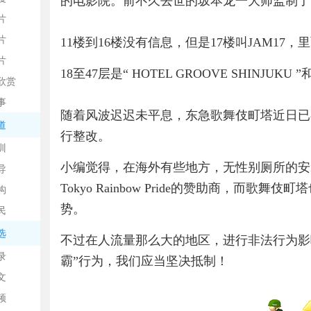
的电影院。前不久去世的坂本龙一大师监制了
片
片
11楼到16楼没有信息，但是17楼叫JAM1
片
18至47层是“ HOTEL GROOVE SHINJUK
欣赏
平
事
随着风波迟迟未平息，东急歌舞伎町塔近日已
道
行整改。
训
小编觉得，在海外有些地方，无性别厕所的安
导
Tokyo Rainbow Pride的赞助商，
构
势。
民
台
选
不过在人流量那么大的地区，进行非法行为影
录
霸”行为，我们应当坚决抵制！
文
频