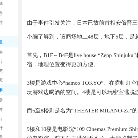
聘
息
由于事件引发关注，日本已故前首相安倍晋三
聘
小编了解到，该商场地上48层，地下5层，是
道
略
信
首先，B1F～B4F是live house “Zepp Shi
行
宿，地理位置变得更加方便。
友
友
3楼是游戏中心“namco TOKYO”。在霓
事
玩游戏边喝酒的空间。4楼是可以玩密室逃脱游戏的“
赏
片
而6至8楼则是名为“THEATER MILANO
息
片
计
9楼和10楼是电影院“109 Cinemas Premium
漫