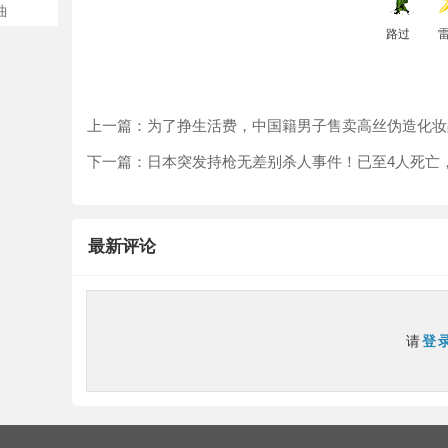
曲
路过
上一篇：
为了挣生活费，中国籍男子售卖高丝伪造化妆品
下一篇：
日本突发持枪无差别杀人事件！已至4人死亡，凶
最新评论
请
登