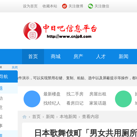
设为首页
收藏本站
关注微博
关注微信
首页
商城
房产
人才
新闻
x
关闭
温馨提示
导航
本功能为插件演示，可以实现禁用右键、复制、粘贴、选中以及屏蔽提示等操作，都
我知道了
题
最新楼盘
找二手房
房屋出租
动
找经纪人
看房日记
家装话题
意
益
›
首页
›
新闻
›
本地新闻
›
查看内容
事
日本歌舞伎町「男女共用厕所」
道