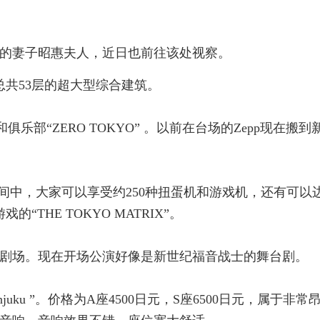
的妻子昭惠夫人，近日也前往该处视察。
总共53层的超大型综合建筑。
njuku”和俱乐部“ZERO TOKYO” 。以前在台场的Zepp现在搬到
虹灯空间中，大家可以享受约250种扭蛋机和游戏机，还有可以
THE TOKYO MATRIX”。
-Za”的剧场。现在开场公演好像是新世纪福音战士的舞台剧。
 Shinjuku ”。价格为A座4500日元，S座6500日元，属于非常