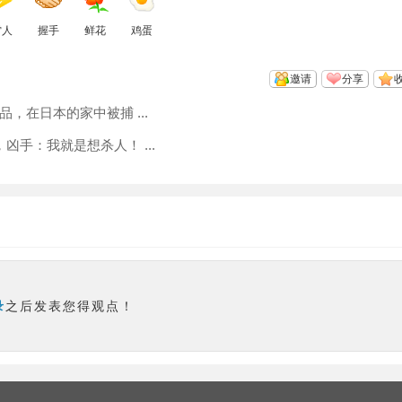
雷人
握手
鲜花
鸡蛋
邀请
分享
，在日本的家中被捕 ...
手：我就是想杀人！ ...
录
之后发表您得观点！