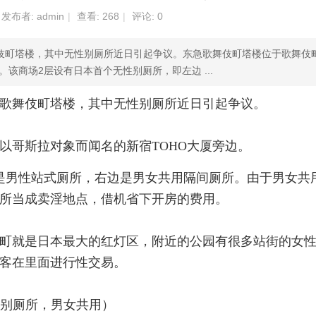
发布者:
admin
|
查看:
268
|
评论: 0
舞伎町塔楼，其中无性别厕所近日引起争议。东急歌舞伎町塔楼位于歌舞伎
该商场2层设有日本首个无性别厕所，即左边 ...
歌舞伎町塔楼，其中无性别厕所近日引起争议。
以哥斯拉对象而闻名的新宿TOHO大厦旁边。
是男性站式厕所，右边是男女共用隔间厕所。由于男女共
所当成卖淫地点，借机省下开房的费用。
町就是日本最大的红灯区，附近的公园有很多站街的女
客在里面进行性交易。
别厕所，男女共用）