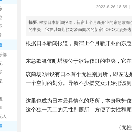
中
2023-6-26 18:39
|
家
息
摘要
: 根据日本新闻报道，新宿上个月新开业的东急歌
场
的中央，它在以哥斯拉对象而闻名的新宿TOHO大厦旁边。
话
根据
日本
新闻报道，新宿上个月新开业的东急
道
乐部
东急歌舞伎町塔楼位于歌舞伎町的中央，它在
记
日
题
该商场2层设有日本首个无性别厕所，即左边
记
一个空间的划分。导致不少援交女开始把该厕
盘
这里也成为日本最具情色的场所，本身歌舞伎
租
这个独一无二的无性别厕所，方便了女性和顾
纪人
吧
道
（无性