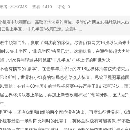
布者:
木木CMS
|
查看:
1410
|
评论: 0
小组赛中脱颖而出，赢取了淘汰赛的席位。尽管仍有两支16强球队尚未出
集上半区，“非凡半区”格局已定。这意味 ...
中脱颖而出，赢取了淘汰赛的席位。尽管仍有两支16强球队尚未
同时云集上半区，“非凡半区”格局已定。这意味着，在通往捧起大力
，vivo将与球迷共同见证“非凡半区”即将上演的旷世对决。
有惯常的“剧本”。在去年年底举行的2018世界杯抽签仪式结束后
。不出所料，世界杯小组赛的结局总会给众人惊喜。尽管卫冕冠军德国
以置信：在过去88年历史的世界杯杯赛中共产生了8支冠军球队，而
届世界杯淘汰赛上半区，再加上新晋欧洲杯冠军葡萄牙队，五大冠
生。
半区”中，还有G组和H组的两个席位没有决出。再度出征世界杯，G
在小组赛最后一场对阵比利时的比赛中，英格兰队极有可能将保持“不
”将囊括第五支世界杯杯赛冠军球队，晋级八强赛的争夺将如何壮烈不言