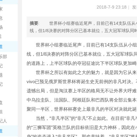
中
2018-7-9 23:18
|
发
家
息
摘要
: 世界杯小组赛临近尾声，目前已有14支队伍从
场
线，但1/8决赛的对阵分区已基本就位，五大冠军球队同时云
话
世界杯小组赛临近尾声，目前已有14支队伍从小组赛
道
线，但1/8决赛的对阵分区已基本就位，五大冠军球队
乐部
的道路上，上半区球队的夺冠征途比下半区球队更加崎岖
记
日
世界杯之所以有如此之大的魅力，就是因为它从来不会
题
vivo已预见俄罗斯世界杯将诞生史无前例的非凡对决
记
遗憾出局，但是淘汰赛上半区的格局无不让外界大呼难
中乌拉圭队、法国队、阿根廷队和巴西队将全部云集本
盘
聚同一半区，世界杯杯赛史上最非凡的半区对决就此诞
租
当然，“非凡半区”的“非凡”不止如此。在目前“非凡
纪人
的“三狮军团”英格兰队的目标依旧是大力神杯，因此
吧
道
身”的姿态进入“非凡半区”。那也意味着，“非凡半区