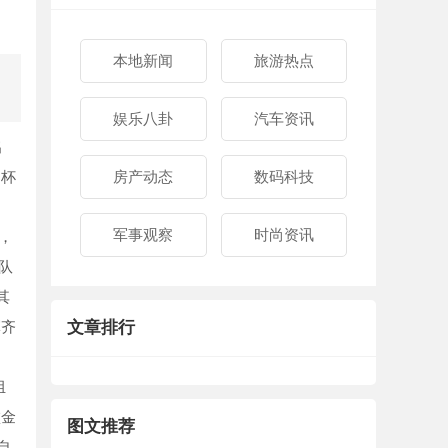
本地新闻
旅游热点
娱乐八卦
汽车资讯
出
神杯
房产动态
数码科技
军事观察
时尚资讯
，
队
其
军齐
文章排行
组
败金
图文推荐
自