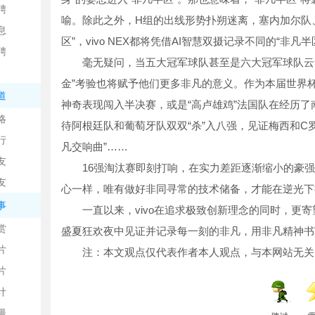
聘
喻。除此之外，H组的出线形势扑朔迷离，塞内加尔队
息
区”，vivo NEX都将凭借AI智慧双摄记录不同的“非
聘
毫无疑问，当五大冠军球队甚至是六大冠军球队云集“
金”考验也将赋予他们更多非凡的意义。作为本届世界杯
道
神奇表现闯入半决赛，或是“高卢雄鸡”法国队在经历了
略
信
待阿根廷队和葡萄牙队双双“杀”入八强，见证梅西和C
行
凡交响曲”……
友
16强淘汰赛即刻打响，在实力差距逐渐缩小的豪强之争
友
心一样，唯有做好非同寻常的技术储备，才能在逆光下
事
一直以来，vivo在追求极致创新理念的同时，更寄
赏
盛夏狂欢夜中见证并记录每一刻的非凡，用非凡精神书
片
注：本文观点仅代表作者本人观点，与本网站无关，
息
片
计
漫