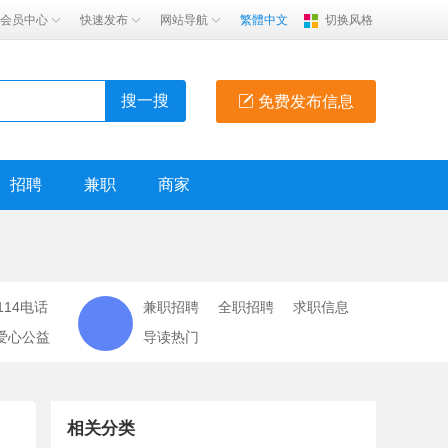
会员中心
快速发布
网站导航
繁體中文
切换风格
搜一搜
免费发布信息
招聘
兼职
商家
114电话
兼职招聘
全职招聘
求职信息
爱心公益
导读热门
相关分类