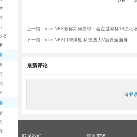
路过
片
片
片
上一篇：
vivo NEX教你如何看球：盘点世界杯16强八
欣赏
平
下一篇：
vivo NEX口碑爆棚 科技圈大V挺真全面屏
事
道
训
最新评论
导
构
民
请
登
台
选
录
文
频
联系我们
信息需求