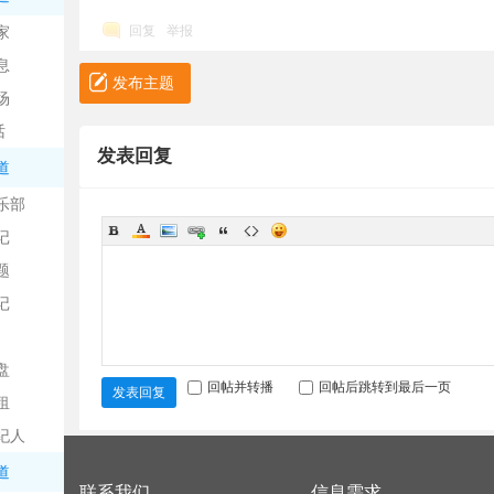
中
家
回复
举报
息
发布主题
场
话
发表回复
道
乐部
记
日
题
记
盘
回帖并转播
回帖后跳转到最后一页
发表回复
租
纪人
吧
道
联系我们
信息需求