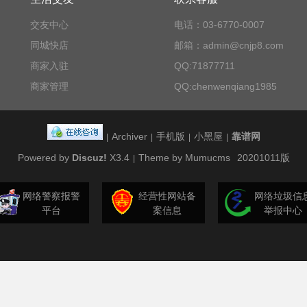
交友中心
电话：03-6770-0007
同城快店
邮箱：admin@cnjp8.com
商家入驻
QQ:71877711
商家管理
QQ:chenwenqiang1985
Archiver
手机版
小黑屋
靠谱网
|
|
|
|
Powered by
Discuz!
X3.4
Theme by Mumucms
20201011版
|
网络警察报警
经营性网站备
网络垃圾信
平台
案信息
举报中心