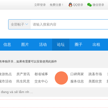
立即登录
免费注册！
QQ登录
微信登录
全部帖子
信息
图片
活动
论坛
圈子
出租
有单独开关，如果有需要可以安装使用此插件
旅游热点
房产资讯
都省城事
口碑商家
跳蚤市场
城市活动
民生民意
交友中心
服务信息
美图欣赏
 đang và sẽ lắm nh ...