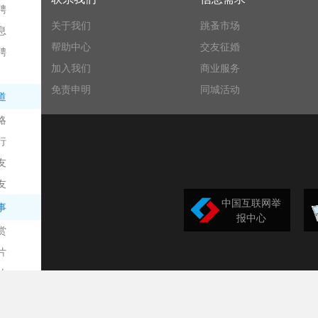
聘
关于我们
跳蚤市场
息
帮助中心
交友征婚
聘
加入我们
商业服务
免责申明
同城活动
道
略
信
行
友
友
中国互联网举
事
报中心
赏
片
息
片
计
漫