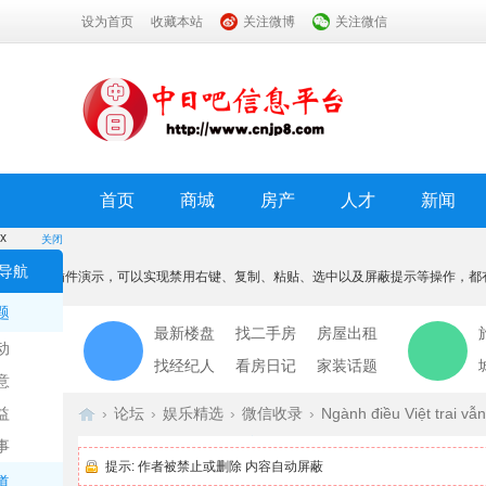
设为首页
收藏本站
关注微博
关注微信
首页
商城
房产
人才
新闻
x
关闭
温馨提示
导航
本功能为插件演示，可以实现禁用右键、复制、粘贴、选中以及屏蔽提示等操作，都
我知道了
题
最新楼盘
找二手房
房屋出租
动
找经纪人
看房日记
家装话题
意
益
›
论坛
›
娱乐精选
›
微信收录
›
Ngành điều Việt trai vẫn
事
提示:
作者被禁止或删除 内容自动屏蔽
道