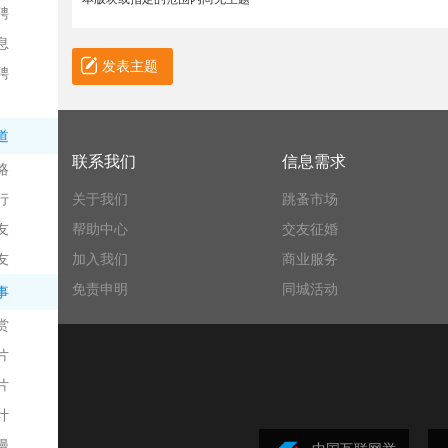
聘
息
发表主题
聘
道
联系我们
信息需求
略
信
行
关于我们
跳蚤市场
友
帮助中心
交友征婚
友
加入我们
商业服务
免责申明
同城活动
事
赏
片
息
片
计
漫