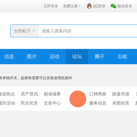
立即登录
免费注册！
QQ登录
微信登录
全部帖子
信息
图片
活动
论坛
圈子
出租
有单独开关，如果有需要可以安装使用此插件
旅游热点
房产资讯
都省城事
口碑商家
跳蚤市场
城市活动
民生民意
交友中心
服务信息
美图欣赏