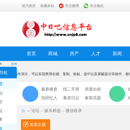
设为首页
收藏本站
关注微博
关注微信
首页
商城
房产
人才
新闻
x
关闭
温馨提示
导航
本功能为插件演示，可以实现禁用右键、复制、粘贴、选中以及屏蔽提示等操作，都
我知道了
题
最新楼盘
找二手房
房屋出租
动
找经纪人
看房日记
家装话题
意
益
»
论坛
›
娱乐精选
›
微信收录
事
发表主题
道