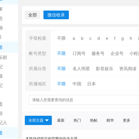
中
家
全部
微信收录
息
场
话
字母检索
不限
a
b
c
d
e
f
g
h
i
道
帐号类型
不限
订阅号
服务号
企业号
小程
乐部
记
日
所属分类
不限
名人明星
影音娱乐
资讯阅读
题
所属地区
不限
中国
日本
记
盘
租
全部主题
最新
热门
热帖
精华
更多
纪人
吧
道
本版块或指定的范围内尚无主题