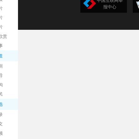
中国互联网举
报中心
片
片
片
欣赏
平
事
道
训
导
构
民
台
选
录
文
频