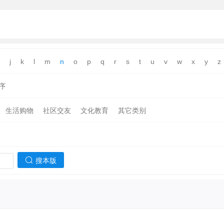
j
k
l
m
n
o
p
q
r
s
t
u
v
w
x
y
z
序
生活购物
社区交友
文化教育
其它类别
搜本版