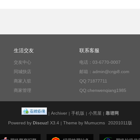
生活交友
联系客服
交友中心
电话：03-6770-0007
同城快店
邮箱：admin@cnjp8.com
商家入驻
QQ:71877711
商家管理
QQ:chenwenqiang1985
Archiver
手机版
小黑屋
靠谱网
|
|
|
|
Powered by
Discuz!
X3.4
Theme by Mumucms
20201011版
|