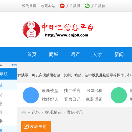
设为首页
收藏本站
关注微博
关注微信
首页
商城
房产
人才
新闻
x
关闭
温馨提示
导航
本功能为插件演示，可以实现禁用右键、复制、粘贴、选中以及屏蔽提示等操作，都
我知道了
题
最新楼盘
找二手房
房屋出租
动
找经纪人
看房日记
家装话题
意
益
»
论坛
›
娱乐精选
›
微信收录
事
发表主题
道