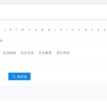
j
k
l
m
n
o
p
q
r
s
t
u
v
w
x
y
z
序
生活购物
社区交友
文化教育
其它类别
搜本版