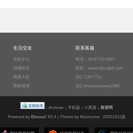
生活交友
联系客服
交友中心
电话：03-6770-0007
同城快店
邮箱：admin@cnjp8.com
商家入驻
QQ:71877711
商家管理
QQ:chenwenqiang1985
Archiver
手机版
小黑屋
靠谱网
|
|
|
|
Powered by
Discuz!
X3.4
Theme by Mumucms
20201011版
|