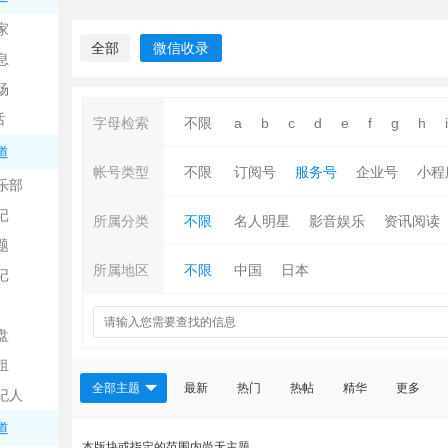
中
家
全部
微信收录
息
场
话
字母检索
不限
a
b
c
d
e
f
g
h
i
道
帐号类型
不限
订阅号
服务号
企业号
小程
乐部
记
日
所属分类
不限
名人明星
影音娱乐
资讯阅读
题
所属地区
不限
中国
日本
记
盘
租
全部主题
最新
热门
热帖
精华
更多
纪人
吧
道
本版块或指定的范围内尚无主题