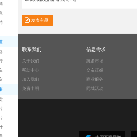
聘
息
发表主题
聘
道
联系我们
信息需求
略
信
行
关于我们
跳蚤市场
友
帮助中心
交友征婚
友
加入我们
商业服务
免责申明
同城活动
事
赏
片
息
片
计
漫