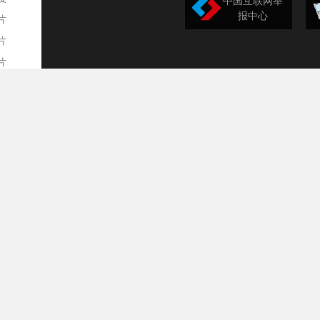
中国互联网举
报中心
片
片
片
欣赏
平
事
道
训
导
构
民
台
选
录
文
频