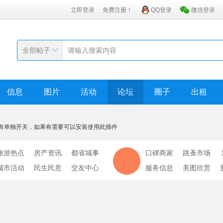
立即登录
免费注册！
QQ登录
微信登录
全部帖子
信息
图片
活动
论坛
圈子
出租
有单独开关，如果有需要可以安装使用此插件
旅游热点
房产资讯
都省城事
口碑商家
跳蚤市场
城市活动
民生民意
交友中心
服务信息
美图欣赏