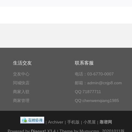
生活交友
联系客服
交友中心
电话：03-6770-0007
同城快店
邮箱：admin@cnjp8.com
商家入驻
QQ:71877711
商家管理
QQ:chenwenqiang1985
Archiver
手机版
小黑屋
靠谱网
|
|
|
|
Powered by
Discuz!
X3.4
Theme by Mumucms
20201011版
|