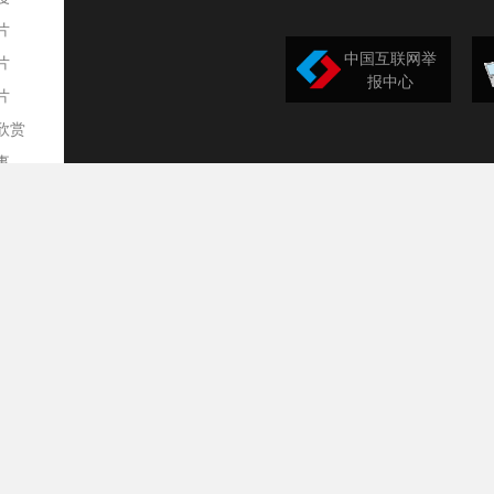
片
中国互联网举
片
报中心
片
欣赏
平
事
道
训
导
构
民
台
选
录
文
频