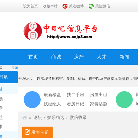
设为首页
收藏本站
关注微博
关注微信
首页
商城
房产
人才
新闻
x
关闭
温馨提示
导航
本功能为插件演示，可以实现禁用右键、复制、粘贴、选中以及屏蔽提示等操作，都
我知道了
题
最新楼盘
找二手房
房屋出租
动
找经纪人
看房日记
家装话题
意
益
»
论坛
›
娱乐精选
›
微信收录
事
发表主题
道