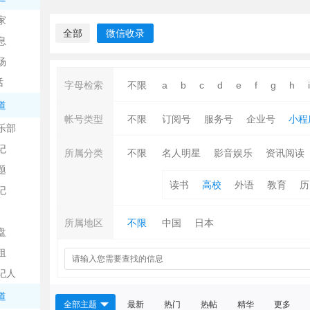
中
家
全部
微信收录
息
场
话
字母检索
不限
a
b
c
d
e
f
g
h
i
道
帐号类型
不限
订阅号
服务号
企业号
小程
乐部
记
日
所属分类
不限
名人明星
影音娱乐
资讯阅读
题
读书
高校
外语
教育
历
记
所属地区
不限
中国
日本
盘
租
纪人
吧
道
全部主题
最新
热门
热帖
精华
更多