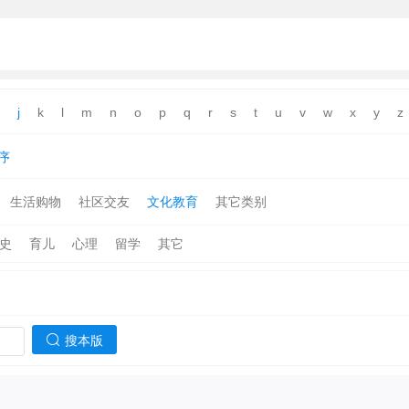
j
k
l
m
n
o
p
q
r
s
t
u
v
w
x
y
z
序
生活购物
社区交友
文化教育
其它类别
史
育儿
心理
留学
其它
搜本版