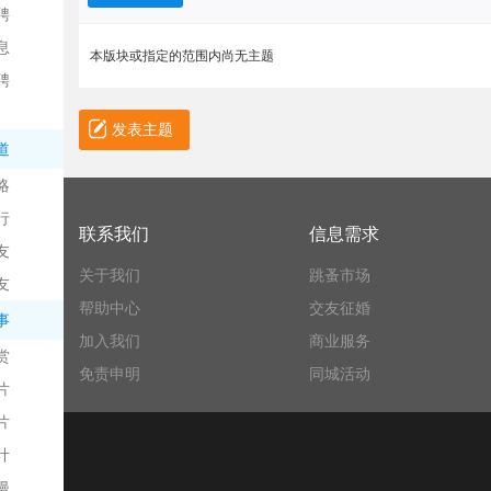
聘
息
本版块或指定的范围内尚无主题
聘
发表主题
道
略
信
行
联系我们
信息需求
友
关于我们
跳蚤市场
友
帮助中心
交友征婚
事
加入我们
商业服务
赏
免责申明
同城活动
片
息
片
计
漫