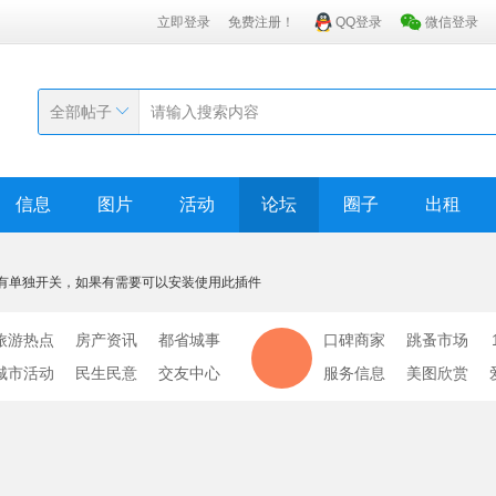
立即登录
免费注册！
QQ登录
微信登录
全部帖子
信息
图片
活动
论坛
圈子
出租
有单独开关，如果有需要可以安装使用此插件
旅游热点
房产资讯
都省城事
口碑商家
跳蚤市场
城市活动
民生民意
交友中心
服务信息
美图欣赏