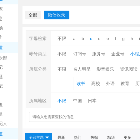
中
家
全部
微信收录
息
场
话
字母检索
不限
a
b
c
d
e
f
g
h
i
道
帐号类型
不限
订阅号
服务号
企业号
小程
乐部
记
日
所属分类
不限
名人明星
影音娱乐
资讯阅读
题
读书
高校
外语
教育
历
记
所属地区
不限
中国
日本
盘
租
纪人
吧
道
全部主题
最新
热门
热帖
精华
更多