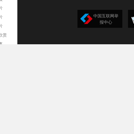
片
中国互联网举
片
报中心
片
欣赏
平
事
道
训
导
构
民
台
选
录
文
频