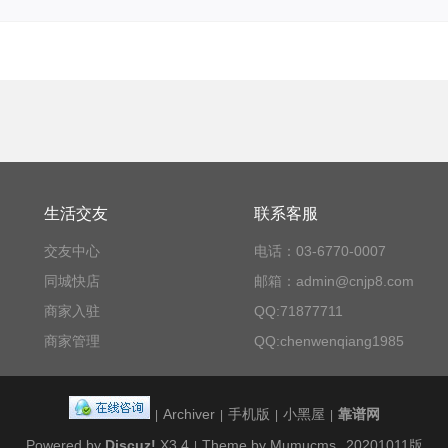
生活交友
联系客服
交友中心
电话：03-6770-0007
同城快店
邮箱：admin@cnjp8.com
商家入驻
QQ:71877711
商家管理
QQ:chenwenqiang1985
Archiver
手机版
小黑屋
靠谱网
|
|
|
|
Powered by
Discuz!
X3.4
Theme by Mumucms
20201011版
|