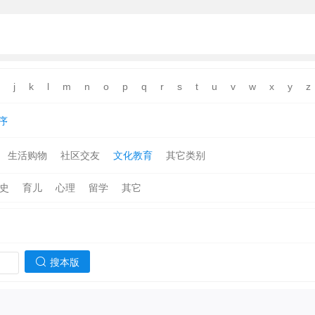
j
k
l
m
n
o
p
q
r
s
t
u
v
w
x
y
z
序
生活购物
社区交友
文化教育
其它类别
史
育儿
心理
留学
其它
搜本版