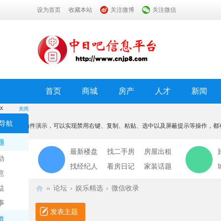
设为首页
收藏本站
关注微博
关注微信
首页
商城
房产
人才
新闻
x
关闭
温馨提示
导航
本功能为插件演示，可以实现禁用右键、复制、粘贴、选中以及屏蔽提示等操作，都
我知道了
题
最新楼盘
找二手房
房屋出租
动
找经纪人
看房日记
家装话题
意
益
»
论坛
›
娱乐精选
›
微信收录
事
发表主题
道