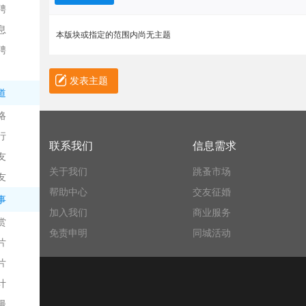
聘
息
本版块或指定的范围内尚无主题
聘
发表主题
道
略
信
行
联系我们
信息需求
友
关于我们
跳蚤市场
友
帮助中心
交友征婚
事
加入我们
商业服务
赏
免责申明
同城活动
片
息
片
计
漫