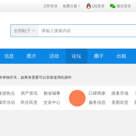
立即登录
免费注册！
QQ登录
微信登录
全部帖子
信息
图片
活动
论坛
圈子
出租
有单独开关，如果有需要可以安装使用此插件
旅游热点
房产资讯
都省城事
口碑商家
跳蚤市场
城市活动
民生民意
交友中心
服务信息
美图欣赏