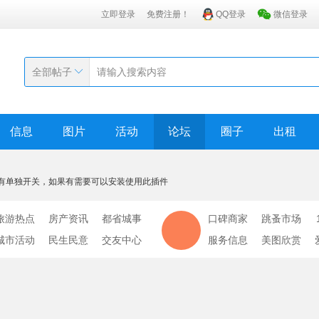
立即登录
免费注册！
QQ登录
微信登录
全部帖子
信息
图片
活动
论坛
圈子
出租
有单独开关，如果有需要可以安装使用此插件
旅游热点
房产资讯
都省城事
口碑商家
跳蚤市场
城市活动
民生民意
交友中心
服务信息
美图欣赏