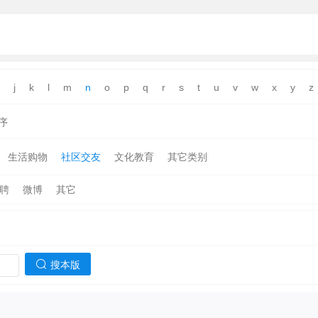
j
k
l
m
n
o
p
q
r
s
t
u
v
w
x
y
z
序
生活购物
社区交友
文化教育
其它类别
聘
微博
其它
搜本版