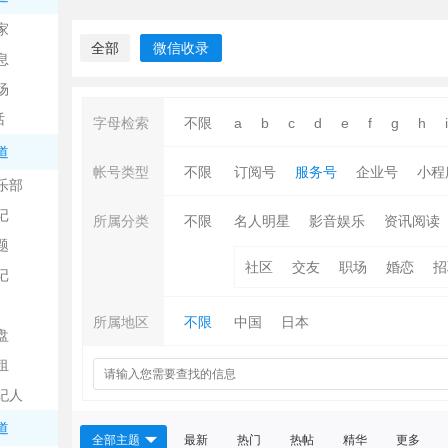
中
家
全部
微信收录
息
场
话
字母检索
不限
a
b
c
d
e
f
g
h
i
道
帐号类型
不限
订阅号
服务号
企业号
小程
乐部
记
日
所属分类
不限
名人明星
影音娱乐
资讯阅读
题
社区
交友
职场
婚恋
招
记
所属地区
不限
中国
日本
盘
租
纪人
吧
道
全部主题
最新
热门
热帖
精华
更多