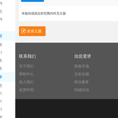
聘
息
本版块或指定的范围内尚无主题
聘
发表主题
道
略
信
行
联系我们
信息需求
友
关于我们
跳蚤市场
友
帮助中心
交友征婚
事
加入我们
商业服务
赏
免责申明
同城活动
片
息
片
计
漫