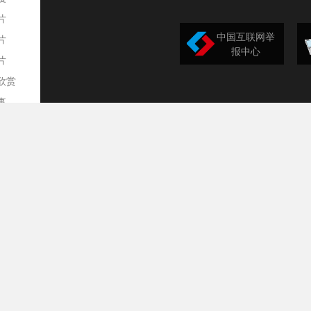
片
中国互联网举
片
报中心
片
欣赏
平
事
道
训
导
构
民
台
选
录
文
频