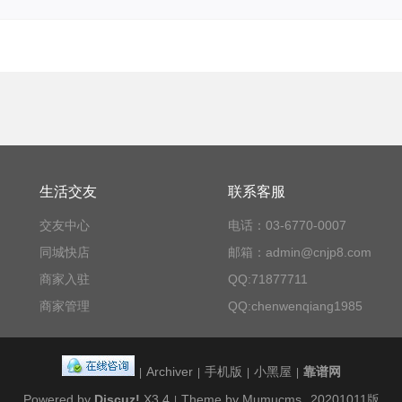
生活交友
联系客服
交友中心
电话：03-6770-0007
同城快店
邮箱：admin@cnjp8.com
商家入驻
QQ:71877711
商家管理
QQ:chenwenqiang1985
Archiver
手机版
小黑屋
靠谱网
|
|
|
|
Powered by
Discuz!
X3.4
Theme by Mumucms
20201011版
|