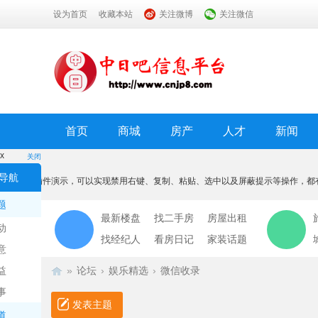
设为首页
收藏本站
关注微博
关注微信
首页
商城
房产
人才
新闻
x
关闭
温馨提示
导航
本功能为插件演示，可以实现禁用右键、复制、粘贴、选中以及屏蔽提示等操作，都
我知道了
题
最新楼盘
找二手房
房屋出租
动
找经纪人
看房日记
家装话题
意
益
»
论坛
›
娱乐精选
›
微信收录
事
发表主题
道