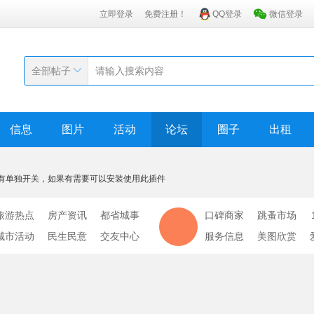
立即登录
免费注册！
QQ登录
微信登录
全部帖子
信息
图片
活动
论坛
圈子
出租
有单独开关，如果有需要可以安装使用此插件
旅游热点
房产资讯
都省城事
口碑商家
跳蚤市场
城市活动
民生民意
交友中心
服务信息
美图欣赏