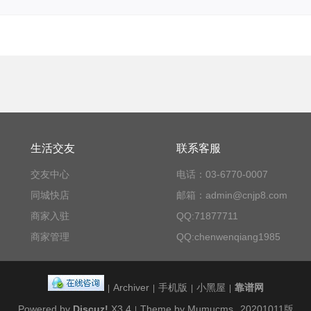
生活交友
联系客服
交友中心
电话：03-6770-0007
同城快店
邮箱：admin@cnjp8.com
商家入驻
QQ:71877711
商家管理
QQ:chenwenqiang1985
Archiver
手机版
小黑屋
靠谱网
|
|
|
|
Powered by
Discuz!
X3.4
Theme by Mumucms
20201011版
|