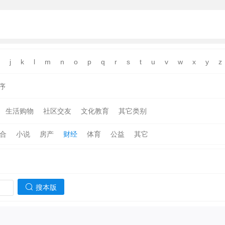
j
k
l
m
n
o
p
q
r
s
t
u
v
w
x
y
z
序
生活购物
社区交友
文化教育
其它类别
合
小说
房产
财经
体育
公益
其它
搜本版