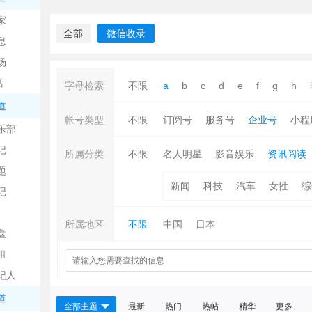
中
家
全部
微信收录
息
场
话
字母检索
不限
a
b
c
d
e
f
g
h
i
道
帐号类型
不限
订阅号
服务号
企业号
小程
乐部
记
日
所属分类
不限
名人明星
影音娱乐
资讯阅读
题
新闻
科技
汽车
女性
综
记
所属地区
不限
中国
日本
盘
租
纪人
吧
道
全部主题
最新
热门
热帖
精华
更多