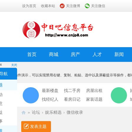
设为首页
收藏本站
关注微博
关注微信
首页
商城
房产
人才
新闻
x
关闭
温馨提示
导航
本功能为插件演示，可以实现禁用右键、复制、粘贴、选中以及屏蔽提示等操作，都
我知道了
题
最新楼盘
找二手房
房屋出租
动
找经纪人
看房日记
家装话题
意
益
»
论坛
›
娱乐精选
›
微信收录
事
发表主题
道