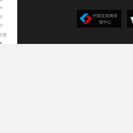
片
中国互联网举
片
报中心
片
欣赏
平
事
道
训
导
构
民
台
选
录
文
频