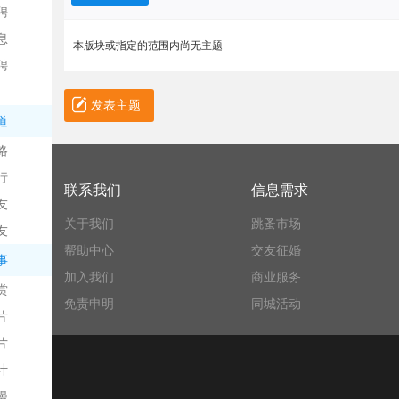
聘
息
本版块或指定的范围内尚无主题
聘
发表主题
道
略
信
行
联系我们
信息需求
友
关于我们
跳蚤市场
友
帮助中心
交友征婚
事
加入我们
商业服务
赏
免责申明
同城活动
片
息
片
计
漫