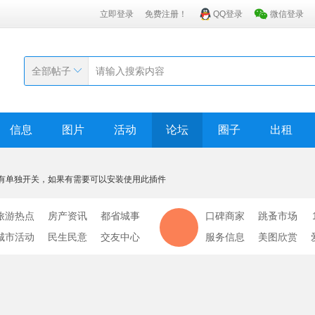
立即登录
免费注册！
QQ登录
微信登录
全部帖子
信息
图片
活动
论坛
圈子
出租
有单独开关，如果有需要可以安装使用此插件
旅游热点
房产资讯
都省城事
口碑商家
跳蚤市场
城市活动
民生民意
交友中心
服务信息
美图欣赏