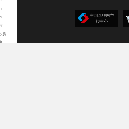
片
中国互联网举
片
报中心
片
欣赏
平
事
道
训
导
构
民
台
选
录
文
频