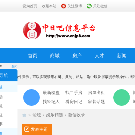
设为首页
收藏本站
关注微博
关注微信
首页
商城
房产
人才
新闻
x
关闭
温馨提示
导航
本功能为插件演示，可以实现禁用右键、复制、粘贴、选中以及屏蔽提示等操作，都
我知道了
题
最新楼盘
找二手房
房屋出租
动
找经纪人
看房日记
家装话题
意
益
»
论坛
›
娱乐精选
›
微信收录
事
发表主题
道