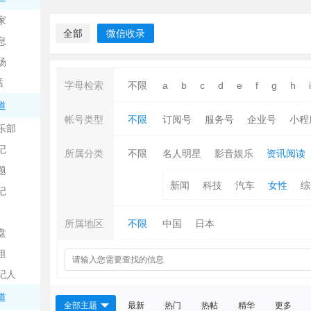
中
家
全部
微信收录
息
场
话
字母检索
不限
a
b
c
d
e
f
g
h
i
道
帐号类型
不限
订阅号
服务号
企业号
小程
乐部
记
日
所属分类
不限
名人明星
影音娱乐
资讯阅读
题
新闻
科技
汽车
女性
综
记
所属地区
不限
中国
日本
盘
租
纪人
吧
道
全部主题
最新
热门
热帖
精华
更多