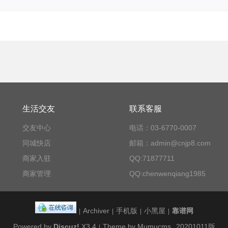
生活交友
联系客服
交友中心
电话：03-6770-0007
同城快店
邮箱：admin@cnjp8.com
商家入驻
QQ:71877711
商家管理
QQ:chenwenqiang1985
Archiver
手机版
小黑屋
靠谱网
|
|
|
|
Powered by
Discuz!
X3.4
Theme by Mumucms
20201011版
|