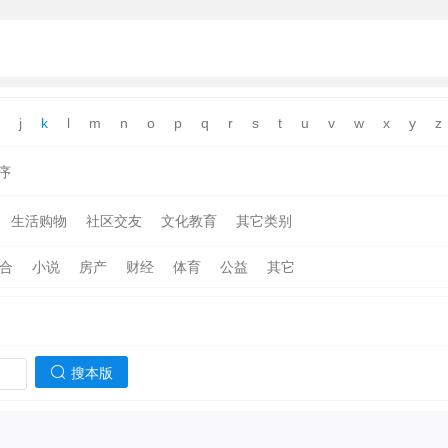
j
k
l
m
n
o
p
q
r
s
t
u
v
w
x
y
z
序
生活购物
社区交友
文化教育
其它类别
合
小说
房产
财经
体育
公益
其它
搜本版