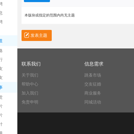
聘
息
本版块或指定的范围内尚无主题
聘
发表主题
道
略
信
行
联系我们
信息需求
友
关于我们
跳蚤市场
友
帮助中心
交友征婚
事
加入我们
商业服务
赏
免责申明
同城活动
片
息
片
计
漫