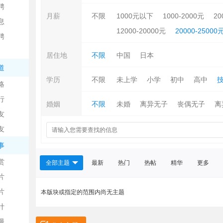
聘
月薪
不限
1000元以下
1000-2000元
20
息
12000-20000元
20000-25000
聘
居住地
不限
中国
日本
道
学历
不限
未上学
小学
初中
高中
略
信
行
婚姻
不限
未婚
离异无子
丧偶无子
离
友
友
事
赏
全部主题
最新
热门
热帖
精华
更多
片
息
片
本版块或指定的范围内尚无主题
计
漫