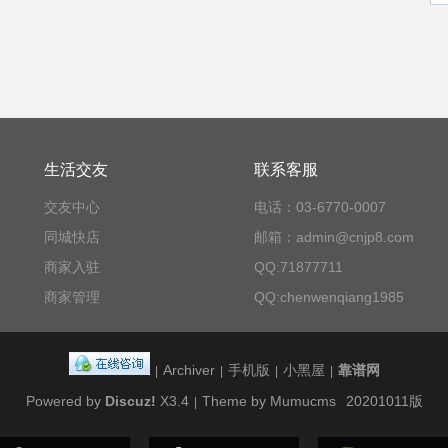
生活交友
联系客服
交友中心
电话：03-6770-0007
同城快店
邮箱：admin@cnjp8.com
商家入驻
QQ:71877711
商家管理
QQ:chenwenqiang1985
Archiver
手机版
小黑屋
靠谱网
|
|
|
|
Powered by
Discuz!
X3.4
Theme by Mumucms
20201011版
|