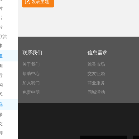
发表主题
片
片
片
欣赏
平
事
联系我们
信息需求
道
关于我们
跳蚤市场
训
帮助中心
交友征婚
导
加入我们
商业服务
构
免责申明
同城活动
民
台
选
录
文
频