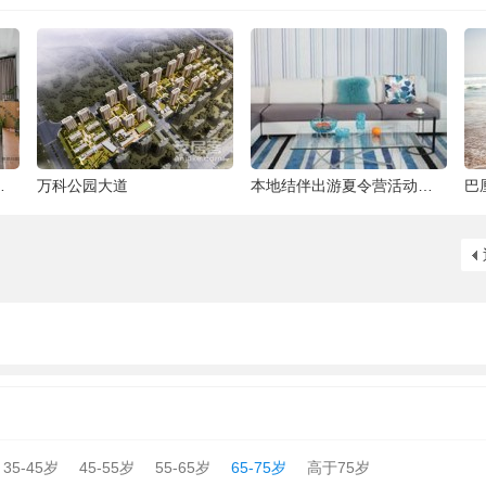
泰国普吉岛旅行，普吉岛是泰国最大的岛屿
喜结良缘520集体婚礼活动-喜来缘大酒店[合
35-45岁
45-55岁
55-65岁
65-75岁
高于75岁