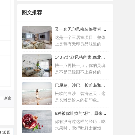
图文推荐
又一套无印风格装修案例 三居室设计简约而
这是一个三居室项目，整体
上是带有无印良品味道的
140㎡北欧风格的家,像北欧人一样去生活
快一点再快一点，你的灵魂
是不是已经跟不上身体的
巴厘岛、沙巴、长滩岛和普吉岛，哪个更值得
松软的白沙，碧海蓝天，这
新窗
是长滩岛给人的初印象。
6种被你吐掉的“籽”，原来是果蔬界的营养
你有没有过这样的经历，吃
水果时，觉得吐籽太麻烦
返 回