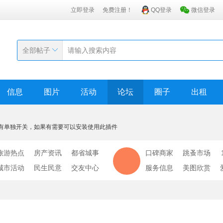
立即登录
免费注册！
QQ登录
微信登录
全部帖子
信息
图片
活动
论坛
圈子
出租
有单独开关，如果有需要可以安装使用此插件
旅游热点
房产资讯
都省城事
口碑商家
跳蚤市场
城市活动
民生民意
交友中心
服务信息
美图欣赏