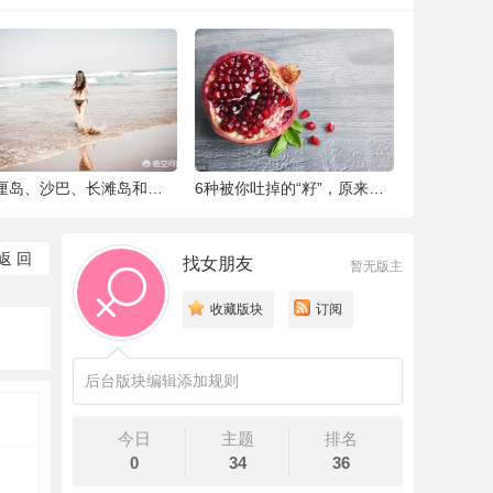
唯美婚纱照欣赏 高清婚纱大片欣赏 给人一种
结一次婚，到底要做多少件准备工作 |备婚清
细致到指甲盖的备婚全过程，这位“挑
返 回
找女朋友
暂无版主
收藏版块
订阅
后台版块编辑添加规则
今日
主题
排名
0
34
36