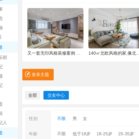
中
家
息
场
话
道
6种被你吐掉的“籽”，原来是果蔬界的营养
情定文昌湖活动，百米长卷现场绘画、万人签
乐部
记
日
发表主题
题
记
全部
交友中心
盘
租
性别
不限
男
女
纪人
吧
道
年龄
不限
低于18岁
18-25岁
25-35岁