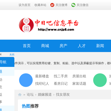
设为首页
收藏本站
关注微博
关注微信
首页
商城
房产
人才
新闻
x
关闭
温馨提示
导航
本功能为插件演示，可以实现禁用右键、复制、粘贴、选中以及屏蔽提示等操作，都
我知道了
题
最新楼盘
找二手房
房屋出租
动
找经纪人
看房日记
家装话题
意
益
»
论坛
›
婚嫁频道
›
找女朋友
事
热图
推荐
道